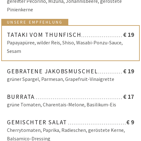
gereifter Pecorino, Mizuna, Johannisbeere, geröstete
Pinienkerne
UNSERE EMPFEHLUNG
TATAKI VOM THUNFISCH
€ 19
Papayapüree, wilder Reis, Shiso, Wasabi-Ponzu-Sauce,
Sesam
GEBRATENE JAKOBSMUSCHEL
€ 19
grüner Spargel, Parmesan, Grapefruit-Vinaigrette
BURRATA
€ 17
grüne Tomaten, Charentais-Melone, Basilikum-Eis
GEMISCHTER SALAT
€ 9
Cherrytomaten, Paprika, Radieschen, geröstete Kerne,
Balsamico-Dressing