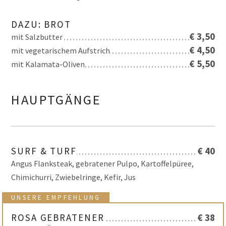
DAZU: BROT
€ 3,50
mit Salzbutter
€ 4,50
mit vegetarischem Aufstrich
€ 5,50
mit Kalamata-Oliven
HAUPTGÄNGE
SURF & TURF
€ 40
Angus Flanksteak, gebratener Pulpo, Kartoffelpüree,
Chimichurri, Zwiebelringe, Kefir, Jus
UNSERE EMPFEHLUNG
ROSA GEBRATENER
€ 38